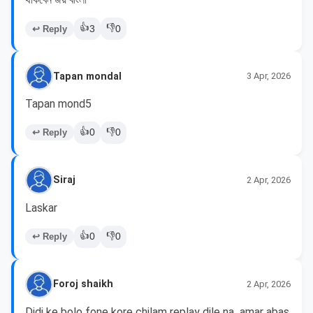
👍
👎
↩ Reply
3
0
Tapan mondal
3 Apr, 2026
Tapan mond5
👍
👎
↩ Reply
0
0
Siraj
2 Apr, 2026
Laskar 
👍
👎
↩ Reply
0
0
Foroj shaikh
2 Apr, 2026
Didi ke bolo fone kore chilam replay dile na  amar abas 