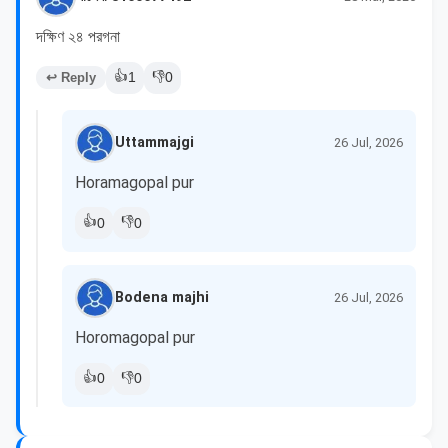
দক্ষিণ ২৪ পরগনা
👍
👎
↩ Reply
1
0
Uttammajgi
26 Jul, 2026
Horamagopal pur
👍
👎
0
0
Bodena majhi
26 Jul, 2026
Horomagopal pur
👍
👎
0
0