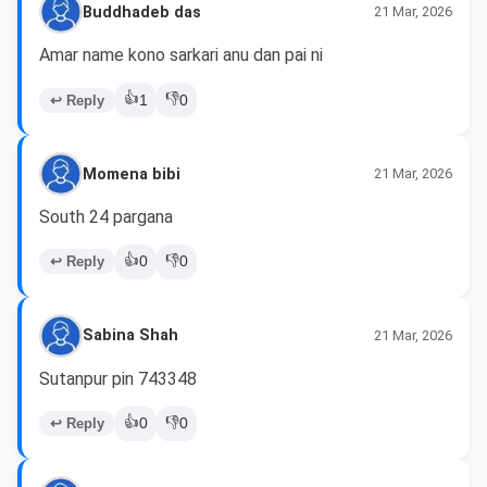
Buddhadeb das
21 Mar, 2026
Amar name kono sarkari anu dan pai ni
👍
👎
↩ Reply
1
0
Momena bibi
21 Mar, 2026
South 24 pargana 
👍
👎
↩ Reply
0
0
Sabina Shah
21 Mar, 2026
Sutanpur pin 743348
👍
👎
↩ Reply
0
0