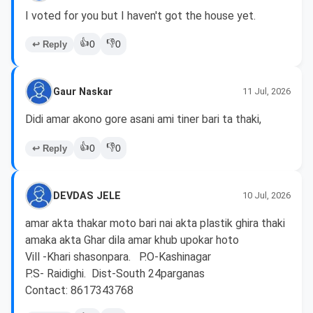
I voted for you but I haven't got the house yet.
👍
👎
↩ Reply
0
0
Gaur Naskar
11 Jul, 2026
Didi amar akono gore asani ami tiner bari ta thaki, 
👍
👎
↩ Reply
0
0
DEVDAS JELE
10 Jul, 2026
amar akta thakar moto bari nai akta plastik ghira thaki 
amaka akta Ghar dila amar khub upokar hoto 

Vill -Khari shasonpara.   P.O-Kashinagar

P.S- Raidighi.  Dist-South 24parganas

Contact: 8617343768