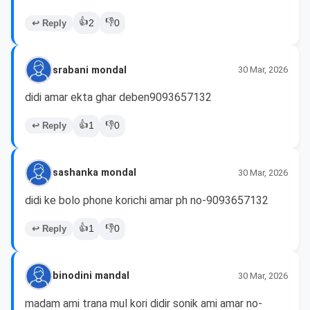
👍
👎
↩ Reply
2
0
srabani mondal
30 Mar, 2026
didi amar ekta ghar deben9093657132
👍
👎
↩ Reply
1
0
sashanka mondal
30 Mar, 2026
didi ke bolo phone korichi amar ph no-9093657132 
👍
👎
↩ Reply
1
0
binodini mandal
30 Mar, 2026
madam ami trana mul kori didir sonik ami amar no-