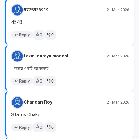
9775836919
21 Mar, 2026
4548
👍
👎
↩ Reply
0
0
Laxmi naraya mondal
21 Mar, 2026
  আমার একটি ঘর দরকার 
👍
👎
↩ Reply
0
0
Chandan Roy
21 Mar, 2026
Status Chake
👍
👎
↩ Reply
0
0