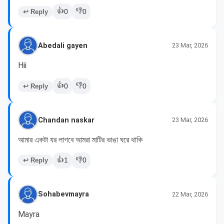
👍
👎
↩ Reply
0
0
Abedali gayen
23 Mar, 2026
Hii
👍
👎
↩ Reply
0
0
Chandan naskar
23 Mar, 2026
👍
👎
↩ Reply
1
0
Sohabevmayra
22 Mar, 2026
Mayra