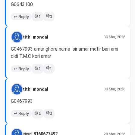
G0643100
👍
👎
↩ Reply
1
0
tithi mondal
30 Mar, 2026
G0467993 amar ghore name  sir amar matir bari ami 
didi T.M.C kori amar
👍
👎
↩ Reply
1
1
tithi mondal
30 Mar, 2026
G0467993
👍
👎
↩ Reply
1
0
সাজেনা 8160677492
28 Mar, 2026