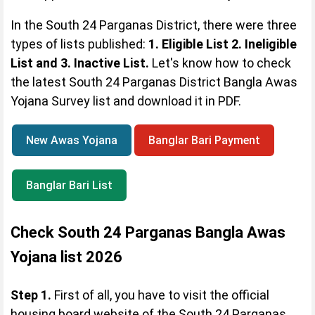
In the South 24 Parganas District, there were three
types of lists published:
1. Eligible List 2. Ineligible
List and 3. Inactive List.
Let's know how to check
the latest South 24 Parganas District Bangla Awas
Yojana Survey list and download it in PDF.
Bangla Awas Yojana Quick Links
New Awas Yojana
Banglar Bari Payment
Banglar Bari List
Check South 24 Parganas Bangla Awas
Yojana list 2026
Step 1.
First of all, you have to visit the official
housing board website of the South 24 Parganas