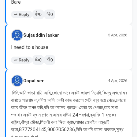
Bare 
👍
👎
↩ Reply
0
0
Sujauddin laskar
5 Apr, 2026
👍
👎
↩ Reply
0
0
Gopal sen
4 Apr, 2026
 দিদি,আমি ভাড়া বাড়ি আছি,কোনো ভাবে একটা জায়গা নিয়েছি,কিন্তু এখনো ঘর 
বানাতে পারলাম না,যদিও আমি একটা কাজ করতাম সেটা বন্ধ হয়ে গেছে,কোনো 
ভাবে জীবন যাপন করি,যদি আপনাদের প্রকল্পে একটা ঘর পেতাম,তবে মাথা 
গজাবার একটা স্থান পেতাম,আমার সাউথ 24 পরগনা,ক্যানিং 1 ব্লকের 
বাসিন্দা,বাঁশ্রা মৌজা,পিয়ালী কলা ঋিয়া গ্রাম,আমার মোবাইল নম্বরটি 
হলো,8777204145,9007056236,দিদি আপনি ভালো থাকবেন,সুস্থ 
থাকবেন জয় বাংলা