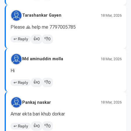
Tarashankar Gayen
18 Mar, 2026
Please 🙏 help me 7797005785
👍
👎
↩ Reply
0
0
Md aminuddin molla
18 Mar, 2026
Hi
👍
👎
↩ Reply
0
0
Pankaj naskar
18 Mar, 2026
Amar ekta bari khub dorkar 
👍
👎
↩ Reply
0
0