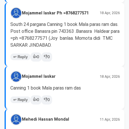
Mojammel laskar Ph =8768277571
18 Apr, 2026
South 24 pargana Canning 1 book Mala paras ram das. 
Post office Banasra pin 743363 .Banasra  Haldear para  
=ph =8768277571 (Joy  banlaa. Momota didi  TMC 
SARKAR JINDABAD. 
👍
👎
↩ Reply
0
0
Mojammel laskar
18 Apr, 2026
Canning 1 book Mala paras ram das 
👍
👎
↩ Reply
0
0
Mehedi Hassan Mondal
11 Apr, 2026